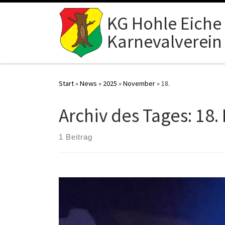
Zum Inhalt springen
KG Hohle Eiche 
Karnevalverein
Start
»
News
»
2025
»
November
»
18.
Archiv des Tages:
18.
1 Beitrag