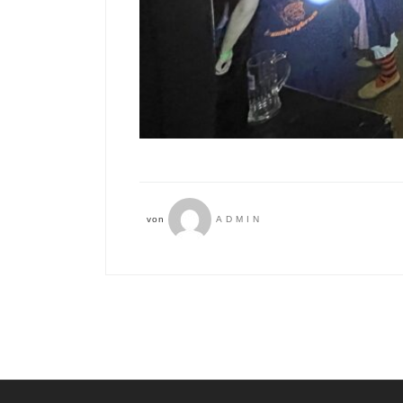
von
ADMIN