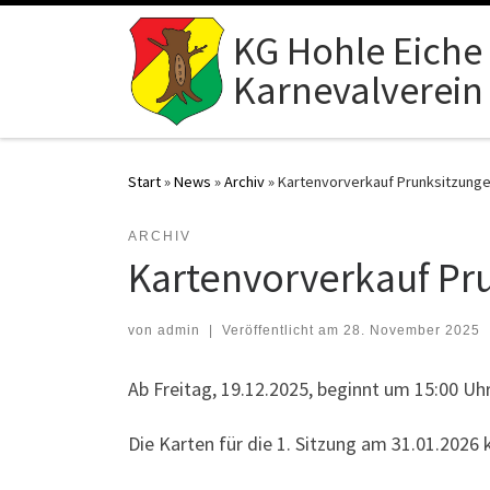
Zum Inhalt springen
KG Hohle Eiche 
Karnevalverein
Start
»
News
»
Archiv
»
Kartenvorverkauf Prunksitzung
ARCHIV
Kartenvorverkauf Pr
von
admin
|
Veröffentlicht am
28. November 2025
Ab Freitag, 19.12.2025, beginnt um 15:00 Uh
Die Karten für die 1. Sitzung am 31.01.202