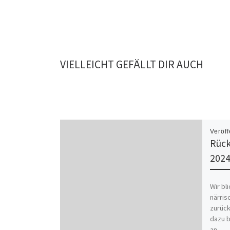
VIELLEICHT GEFÄLLT DIR AUCH
Veröff
Rück
2024
Wir bl
närri
zurück
dazu b
an… 